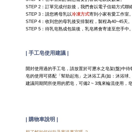
STEP 2：訂單完成付款後，我們會以電子信箱方式
STEP 3：請您將母乳以
冷凍方式
寄到小家有愛工作室
STEP 4：收到您的母乳後安排製程，製程為40~45天
STEP 5：待乳皂熟成包裝後，乳皂將會寄達至您手中
| 手工皂使用建議 |
開封使用過的手工皂，請放置於可瀝水之皂架(盤)中
皂的使用可搭配「幫助起泡」之沐浴工具(如：沐浴球
建議同期間所使用的肥皂，可備2 ~ 3塊來輪流使用
|
購物車說明 |
想了解如何付款及寄送事宜嗎 ？