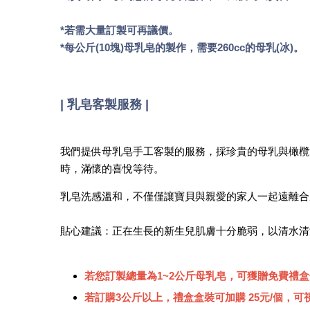
*若需大量訂製可再議價。
*每公斤(10塊)母乳皂的製作，需要260cc的母乳(冰)。
| 乳皂客製服務 |
我們提供母乳皂手工客製的服務，採珍貴的母乳與橄欖
時，滿懷的喜悅等待。
乳皂洗感溫和，不僅僅讓寶貝與親愛的家人一起遠離合
貼心建議：正在生長的新生兒肌膚十分脆弱，以清水清
若您訂製總量為1~2公斤母乳皂，可獲贈免費禮盒包裝
若訂購3公斤以上，禮盒盒裝可加購 25元/個，