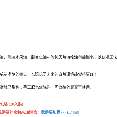
油、乳油木果油、甜杏仁油⋯等純天然植物油與鹼製皂，以低溫工法製
成清潔劑的毒害，也讓孩子未來的自然環境能變得更好！
潔就已足夠，手工肥皂建議滿一周歲後的寶寶再使用。
 (10入裝)
可視需要的盒數來加購哦！
我需要加購
<<<點入加購