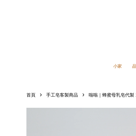
小家
›
›
首頁
手工皂客製商品
嗡嗡｜蜂蜜母乳皂代製 1