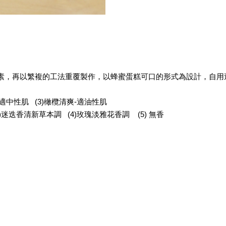
素，再以繁複的工法重覆製作，以蜂蜜蛋糕可口的形式為設計，自用
-適中性肌 (3)橄欖清爽-適油性肌
)迷迭香清新草本調 (4)玫瑰淡雅花香調 (5) 無香