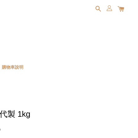
購物車說明
製 1kg
0