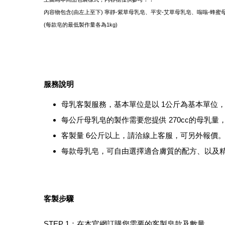
內容物包含(由左上至下) 寧靜-紫草母乳皂、平安-艾草母乳皂、嗡嗡-蜂蜜母
(每款皂的最低製作量各為1kg)
服務說明
母乳客製服務，基本單位是以 1公斤為基本單位，
每公斤母乳皂的製作需要您提供 270cc的母乳
客製量 6公斤以上，請洽線上客服，可另外報價
每款母乳皂，可自由選擇適合膚質的配方、以及
客製步驟
STEP 1：在本官網訂購您需要的客製皂款及數量。