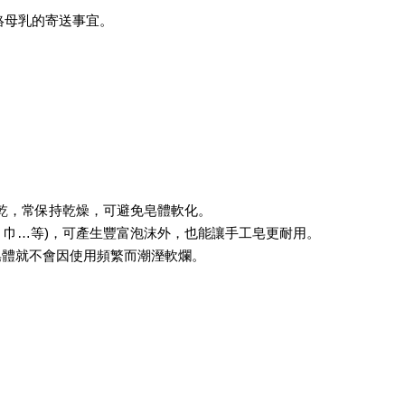
聯絡母乳的寄送事宜。
。
。
。
待乾，常保持乾燥，可避免皂體軟化。
、巾…等)，可產生豐富泡沫外，也能讓手工皂更耐用。
，皂體就不會因使用頻繁而潮溼軟爛。