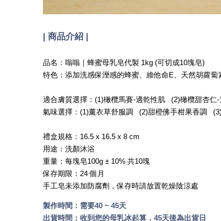
| 商品介紹 |
品名：嗡嗡｜蜂蜜母乳皂代製 1kg (可切成10塊皂)
特色：添加洗感保溼感的蜂蜜、維他命E、天然胡蘿蔔
適合膚質選擇：(1)橄欖馬賽-適乾性肌 (2)橄欖甜杏仁
氣味選擇：(1)薰衣草舒服調 (2)甜橙佛手柑果香調 (3
禮盒規格：16.5 x 16.5 x 8 cm
用途：洗顏沐浴
重量：每塊皂100g ± 10% 共10塊
保存期限：24 個月
手工皂未添加防腐劑，保存時請放置乾燥陰涼處
製作時間：需要40 ~ 45天
出貨時間：收到您的母乳冰起算，45天後為出貨日