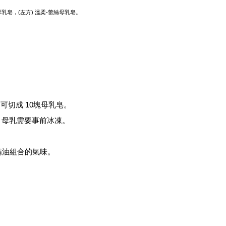
乳皂，(左方) 溫柔-蕾絲母乳皂。
可切成 10塊母乳皂。
量，母乳需要事前冰凍。
。
精油組合的氣味。