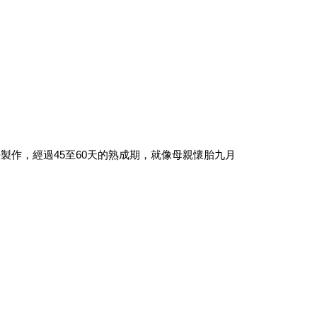
作，經過45至60天的熟成期，就像母親懷胎九月