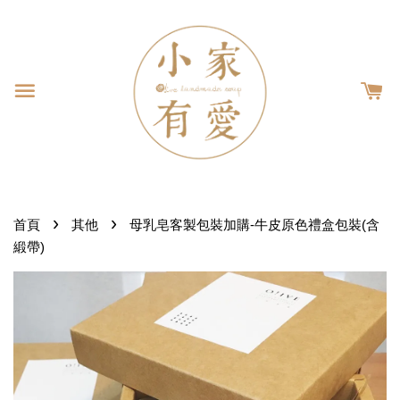
›
›
首頁
其他
母乳皂客製包裝加購-牛皮原色禮盒包裝(含
緞帶)