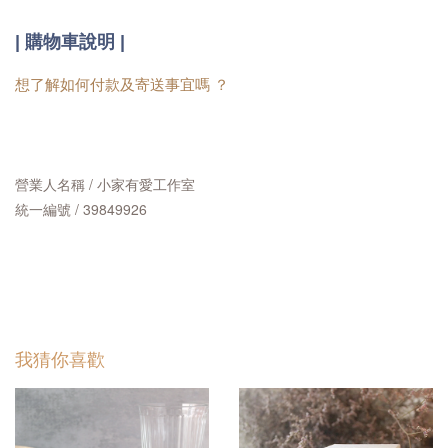
|
購物車說明 |
想了解如何付款及寄送事宜嗎 ？
營業人名稱 / 小家有愛工作室
統一編號 / 39849926
我猜你喜歡