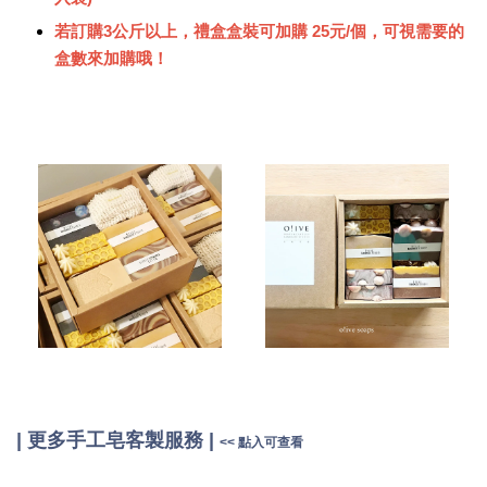
若訂購3公斤以上，禮盒盒裝可加購 25元/個，可視需要的
盒數來加購哦！
|
更多手工皂客製服務
|
<< 點入可查看