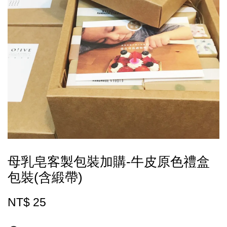
母乳皂客製包裝加購-牛皮原色禮盒
包裝(含緞帶)
NT$ 25