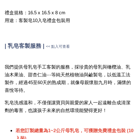
禮盒規格：16.5 x 16.5 x 8 cm
用途：客製皂10入皂禮盒包裝用
|
乳皂客製服務
|
<< 點入可查看
我們提供母乳皂手工客製的服務，採珍貴的母乳與橄欖油、乳
油木果油、甜杏仁油⋯等純天然植物油與鹼製皂，以低溫工法
製作，經過45至60天的熟成期，就像母親懷胎九月時，滿懷的
喜悅等待。
乳皂洗感溫和，不僅僅讓寶貝與親愛的家人一起遠離合成清潔
劑的毒害，也讓孩子未來的自然環境能變得更好！
若您訂製總量為1~2公斤母乳皂，可獲贈免費禮盒包裝 (10
入裝)