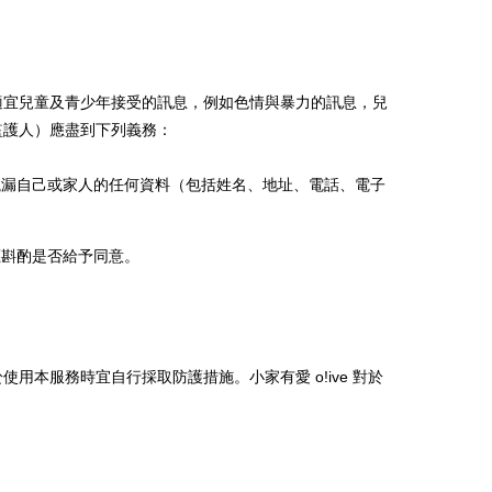
適宜兒童及青少年接受的訊息，例如色情與暴力的訊息，兒
監護人）應盡到下列義務：
洩漏自己或家人的任何資料（包括姓名、地址、電話、電子
應斟酌是否給予同意。
於使用本服務時宜自行採取防護措施。
小家有愛 o!ive
對於