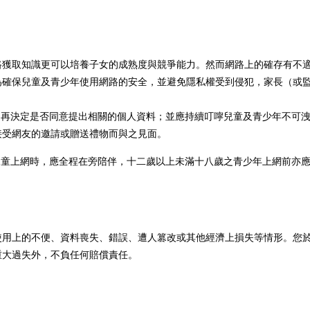
路獲取知識更可以培養子女的成熟度與競爭能力。然而網路上的確存有不
為確保兒童及青少年使用網路的安全，並避免隱私權受到侵犯，家長（或
，再決定是否同意提出相關的個人資料；並應持續叮嚀兒童及青少年不可
接受網友的邀請或贈送禮物而與之見面。
兒童上網時，應全程在旁陪伴，十二歲以上未滿十八歲之青少年上網前亦
使用上的不便、資料喪失、錯誤、遭人篡改或其他經濟上損失等情形。您
重大過失外，不負任何賠償責任。