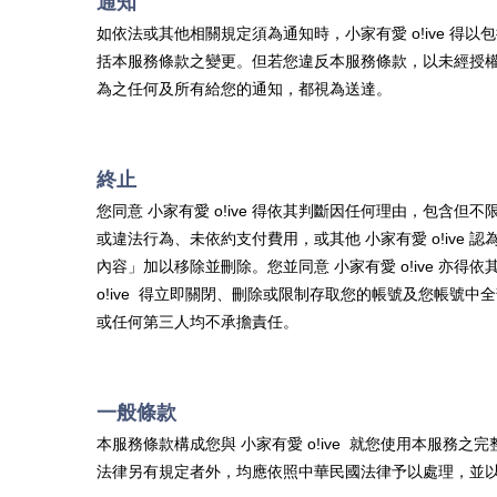
通知
如依法或其他相關規定須為通知時，
小家有愛 o!ive
得以包
括本服務條款之變更。但若您違反本服務條款，以未經授
為之任何及所有給您的通知，都視為送達。
終止
您同意
小家有愛 o!ive
得依其判斷因任何理由，包含但不
或違法行為、未依約支付費用，或其他
小家有愛 o!ive
認
內容」加以移除並刪除。您並同意
小家有愛 o!ive
亦得依其
o!ive
得立即關閉、刪除或限制存取您的帳號及您帳號中全
或任何第三人均不承擔責任。
一般條款
本服務條款構成您與
小家有愛 o!ive
就您使用本服務之完
法律另有規定者外，均應依照中華民國法律予以處理，並