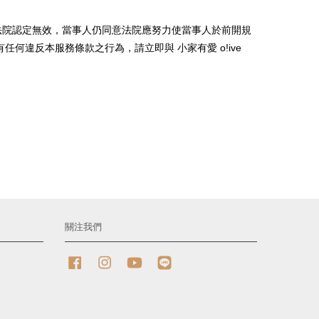
法院認定無效，當事人仍同意法院應努力使當事人於前開規
有任何違反本服務條款之行為，請立即與
小家有愛 o!ive
關注我們
Facebook
Instagram
YouTube
Line