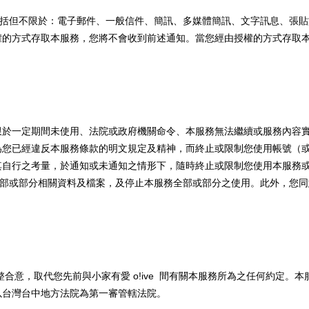
括但不限於：電子郵件、一般信件、簡訊、多媒體簡訊、文字訊息、張貼
權的方式存取本服務，您將不會收到前述通知。當您經由授權的方式存取
限於一定期間未使用、法院或政府機關命令、本服務無法繼續或服務內容
為您已經違反本服務條款的明文規定及精神，而終止或限制您使用帳號（
自行之考量，於通知或未通知之情形下，隨時終止或限制您使用本服務
部或部分相關資料及檔案，及停止本服務全部或部分之使用。此外，您同
整合意，取代您先前與
小家有愛 o!ive
間有關本服務所為之任何約定。本
以台灣台中地方法院為第一審管轄法院。