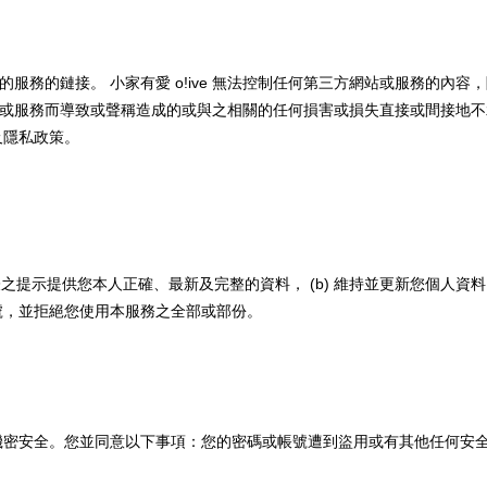
的服務的鏈接。
小家有愛 o!ive
無法控制任何第三方網站或服務的內容，
或服務而導致或聲稱造成的或與之相關的任何損害或損失直接或間接地不
及隱私政策。
冊表之提示提供您本人正確、最新及完整的資料， (b) 維持並更新您個人
號，並拒絕您使用本服務之全部或部份。
機密安全。您並同意以下事項：您的密碼或帳號遭到盜用或有其他任何安