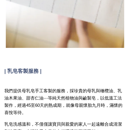
| 乳皂客製服務 |
我們提供母乳皂手工客製的服務，採珍貴的母乳與橄欖油、乳
油木果油、甜杏仁油⋯等純天然植物油與鹼製皂，以低溫工法
製作，經過45至60天的熟成期，就像母親懷胎九月時，滿懷的
喜悅等待。
乳皂洗感溫和，不僅僅讓寶貝與親愛的家人一起遠離合成清潔