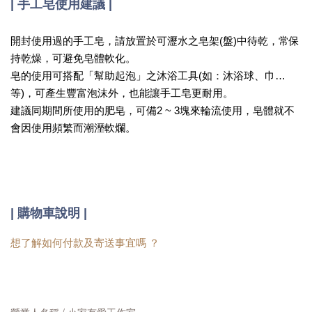
| 手工皂使用建議 |
開封使用過的手工皂，請放置於可瀝水之皂架(盤)中待乾，常保
持乾燥，可避免皂體軟化。
皂的使用可搭配「幫助起泡」之沐浴工具(如：沐浴球、巾…
等)，可產生豐富泡沫外，也能讓手工皂更耐用。
建議同期間所使用的肥皂，可備2 ~ 3塊來輪流使用，皂體就不
會因使用頻繁而潮溼軟爛。
|
購物車說明 |
想了解如何付款及寄送事宜嗎 ？