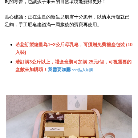
劑的毒害，也讓孩子未來的自然環境能變得更好！
貼心建議：正在生長的新生兒肌膚十分脆弱，以清水清潔就已
足夠，手工肥皂建議滿一周歲後的寶寶再使用。
若您訂製總量為1~2公斤母乳皂，可獲贈免費禮盒包裝 (10
入裝)
若訂購3公斤以上，禮盒盒裝可加購 25元/個，可視需要的
盒數來加購哦！
我需要加購
<<<點入加購