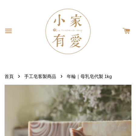
›
›
首頁
手工皂客製商品
年輪｜母乳皂代製 1kg