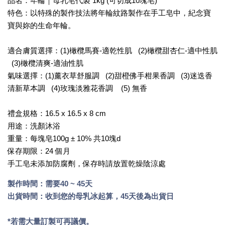
品名：年輪｜母乳皂代製 1kg (可切成10塊皂)
特色：以特殊的製作技法將年輪紋路製作在手工皂中，紀念寶
寶與妳的生命年輪。
適合膚質選擇：(1)橄欖馬賽-適乾性肌 (2)橄欖甜杏仁-適中性肌
(3)橄欖清爽-適油性肌
氣味選擇：(1)薰衣草舒服調 (2)甜橙佛手柑果香調 (3)迷迭香
清新草本調 (4)玫瑰淡雅花香調 (5) 無香
禮盒規格：16.5 x 16.5 x 8 cm
用途：洗顏沐浴
重量：每塊皂100g ± 10% 共10塊d
保存期限：24 個月
手工皂未添加防腐劑，保存時請放置乾燥陰涼處
製作時間：需要40 ~ 45天
出貨時間：收到您的母乳冰起算，45天後為出貨日
*若需大量訂製可再議價。