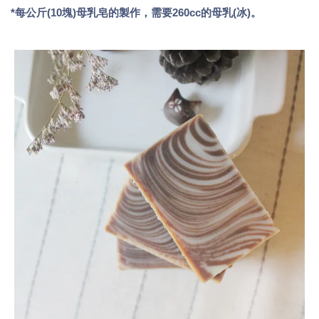
*每公斤(10塊)母乳皂的製作，需要260cc的母乳(冰)。