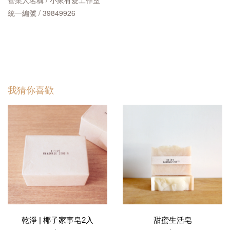
營業人名稱 / 小家有愛工作室
統一編號 / 39849926
我猜你喜歡
乾淨 | 椰子家事皂2入
甜蜜生活皂