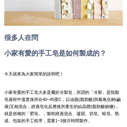
很多人在問
小家有愛的手工皂是如何製成的？
今天就來為大家簡單的說明吧！
小家有愛的手工皂大多是屬於冷製皂，所謂的「冷製」是指製
皂過程中溫度保持在40~45度C，以油脂(脂肪酸)與氫氧化鈉(鹼
液)互相混合，經過皂化反應後所產生的結晶體(脂肪酸鈉鹽)，
就是俗稱的「肥皂」，製程經過混合、凝固、切皂、晾皂、熟
成、包裝的手工程序，需要1~3個月時間製作。