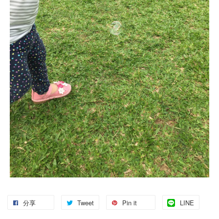
分享
Tweet
Pin it
LINE