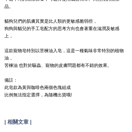
品。
貓狗兒們的肌膚其實是比人類的更敏感脆弱些，
狗狗與貓兒的手工皂配方的思考方向也會著重在滋潤及敏感
上，
這款寵物皂特別以苦楝油入皂，這是一種氣味非常特別的植物
油，
苦楝油 也對於驅蟲、寵物的皮膚問題都有不錯的效果。
備註：
此皂款為黃與咖啡色兩個色塊組成
比例無法指定選擇，為隨機出貨哦!
| 相關文章 |