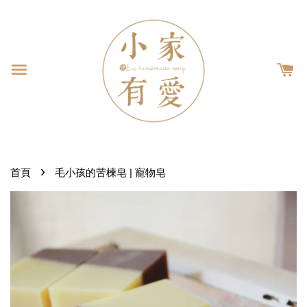
›
首頁
毛小孩的苦楝皂 | 寵物皂