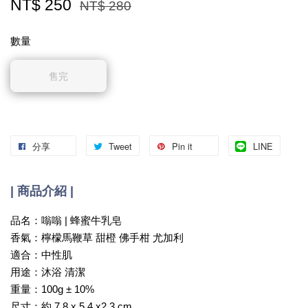
NT$ 250
NT$ 280
數量
售完
分享
Tweet
Pin it
LINE
| 商品介紹 |
品名：嗡嗡 | 蜂蜜牛乳皂
香氣：檸檬馬鞭草 甜橙 佛手柑 尤加利
適合：中性肌
用途：沐浴 清潔
重量：100g ± 10%
尺寸：約 7.8 x 5.4 x2.3 cm