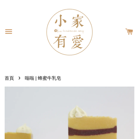
›
首頁
嗡嗡 | 蜂蜜牛乳皂