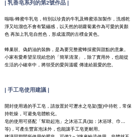
| 乳香皂系列的第2號作品 |
嗡嗡-蜂蜜牛乳皂，特別以珍貴的牛乳及蜂蜜添加製作，洗感乾
淨又咕溜也不會有緊繃感，以天然的胡蘿蔔素作為可愛的黃顏
色 再加上乳皂自然色，形成溫潤的古樸金黃色。
蜂巢狀、偽奶油的裝飾，是為要完整蜜蜂採蜜與甜點的意象。
小家有愛希望呈現給您的「簡單清潔」，除了實用外，也能從
生活的小確幸中，將領受的愛與溫暖 傳達給親愛的您。
| 手工皂使用建議 |
開封使用過的手工皂，請放置於可瀝水之皂架(盤)中待乾，常保
持乾燥，可避免皂體軟化。
皂的使用可搭配「幫助起泡」之沐浴工具(如：沐浴球、巾…
等)，可產生豐富泡沫外，也能讓手工皂更耐用。
建議同期間所使用的肥皂，可備2 ~ 3塊來輪流使用，皂體就不