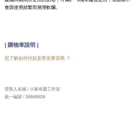
會因使用頻繁而潮溼軟爛。
|
購物車說明 |
想了解如何付款及寄送事宜嗎 ？
營業人名稱 / 小家有愛工作室
統一編號 / 39849926