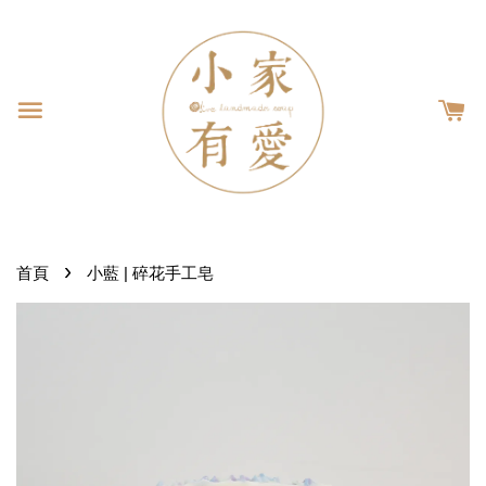
›
首頁
小藍 | 碎花手工皂