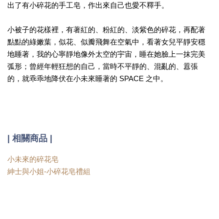
出了有小碎花的手工皂，作出來自己也愛不釋手。
小被子的花樣裡，有著紅的、粉紅的、淡紫色的碎花，再配著
點點的綠嫩葉，似花、似瓣飛舞在空氣中，看著女兒平靜安穩
地睡著，我的心寧靜地像外太空的宇宙，睡在她臉上一抹完美
弧形；曾經年輕狂想的自己，當時不平靜的、混亂的、囂張
的，就乖乖地降伏在小未來睡著的 SPACE 之中。
| 相關商品 |
小未來的碎花皂
紳士與小姐-小碎花皂禮組