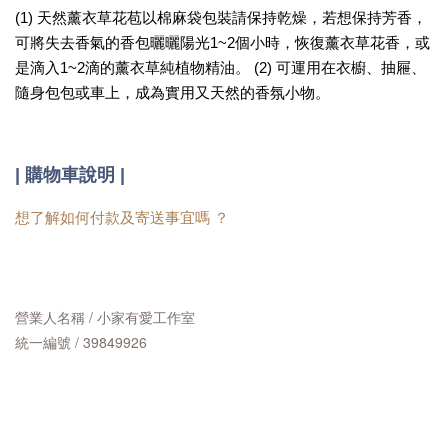
(1) 天然薰衣草花苞以棉麻袋包裝請保持乾燥，若想保持芳香，
可將失去香氣的香包曬曬陽光1~2個小時，恢復薰衣草花香，或
是滴入1~2滴的薰衣草純植物精油。 (2) 可運用在衣櫥、抽屜、
隨身包包或車上，成為實用又天然的香氛小物。
|
購物車說明 |
想了解如何付款及寄送事宜嗎 ？
營業人名稱 / 小家有愛工作室
統一編號 / 39849926