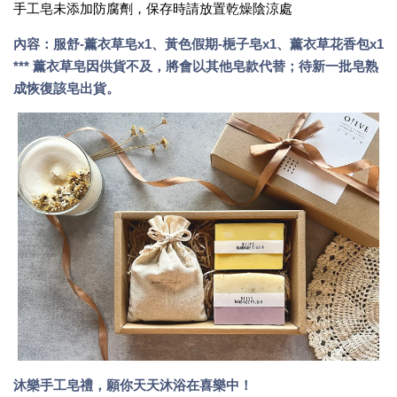
手工皂未添加防腐劑，保存時請放置乾燥陰涼處
內容：
服舒-薰衣草皂
x1、
黃色假期-梔子皂
x1、薰衣草花香包x1
*** 薰衣草皂因供貨不及，將會以其他皂款代替；待新一批皂熟
成恢復該皂出貨。
沐樂手工皂禮，願你天天沐浴在喜樂中！